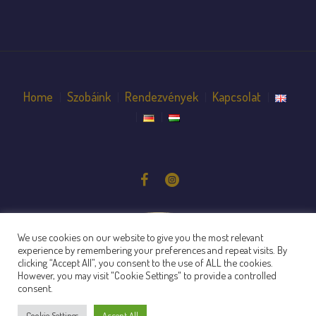
Home
Szobáink
Rendezvények
Kapcsolat
We use cookies on our website to give you the most relevant
experience by remembering your preferences and repeat visits. By
clicking “Accept All”, you consent to the use of ALL the cookies.
However, you may visit "Cookie Settings" to provide a controlled
consent.
Cookie Settings
Accept All