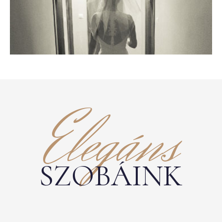
Elegáns
SZOBÁINK