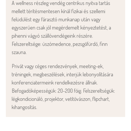
A wellness részleg vendég centrikus nyitva tartás
mellett térítésmentesen kínál fizikai és szellemi
felüdülést egy fárasztó munkanap után vagy
egyszerűen csak jól megérdemelt kényeztetést, a
pihenni vágyó szállóvendégeink részére.
Felszereltsége: úszómedence, pezsgőfürdő, finn
szauna.
Privát vagy céges rendezvények, meeting-ek,
tréningek, megbeszélések, interjúk lebonyolítására
konferenciatermeink rendelkezésre állnak.
Befogadóképességük: 20-200 főig. Felszereltségük:
légkondicionáló, projektor, vetítővászon, flipchart,
kihangosítás.