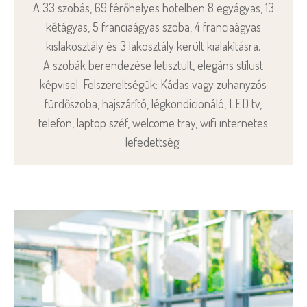
A 33 szobás, 69 férőhelyes hotelben 8 egyágyas, 13
kétágyas, 5 franciaágyas szoba, 4 franciaágyas
kislakosztály és 3 lakosztály került kialakításra.
A szobák berendezése letisztult, elegáns stílust
képvisel. Felszereltségük: Kádas vagy zuhanyzós
fürdőszoba, hajszárító, légkondicionáló, LED tv,
telefon, laptop széf, welcome tray, wifi internetes
lefedettség.