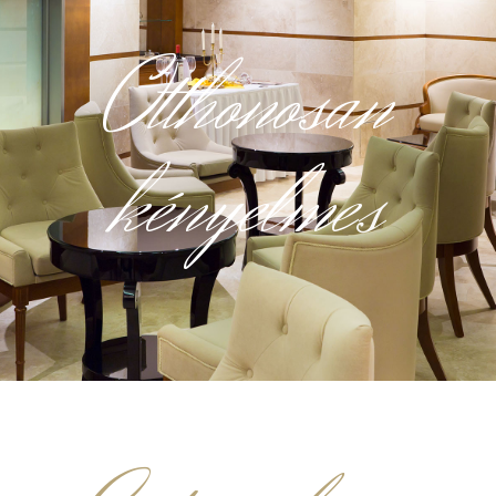
O
t
t
h
o
n
o
s
a
n
k
é
n
y
e
l
m
e
s