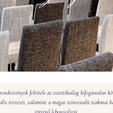
 rendezvények feltétele az esztétikailag kifogástalan kö
nális tervezés, valamint a magas színvonalú szakmai ho
történő lebonyolítás.