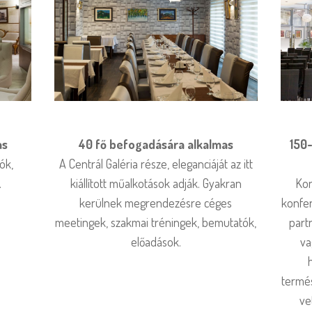
as
40 fő befogadására alkalmas
150
ók,
A Centrál Galéria része, eleganciáját az itt
.
kiállított műalkotások adják. Gyakran
Kon
kerülnek megrendezésre céges
konfer
meetingek, szakmai tréningek, bemutatók,
part
előadások.
va
termés
ve