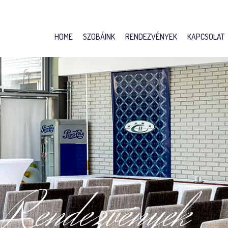
HOME
SZOBÁINK
RENDEZVÉNYEK
KAPCSOLAT
R
e
n
d
e
z
v
é
n
y
e
k