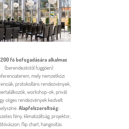
-200 fő befogadására alkalmas
(berendezéstől függően)
ferenciaterem, mely nemzetközi
enciák, protokolláris rendezvények,
nertalálkozók, workshop-ok, privát
gy céges rendezvények kedvelt
helyszíne.
Alapfelszereltség:
zetes fény, klimatizáltság, projektor,
títővászon, flip chart, hangosítás.