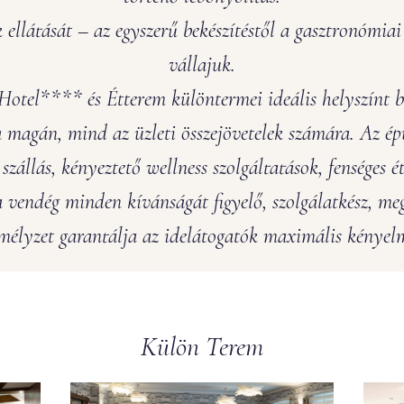
 ellátását – az egyszerű bekészítéstől a gasztronómiai
vállajuk.
Hotel**** és Étterem különtermei ideális helyszínt b
 magán, mind az üzleti összejövetelek számára. Az ép
szállás, kényeztető wellness szolgáltatások, fenséges é
 a vendég minden kívánságát figyelő, szolgálatkész, me
mélyzet garantálja az idelátogatók maximális kényel
Külön Terem