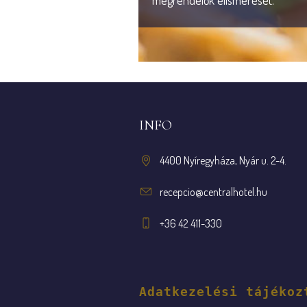
megrendelők elismerését.
INFO
4400 Nyíregyháza, Nyár u. 2-4.
recepcio@centralhotel.hu
+36 42 411-330
Adatkezelési tájékoz