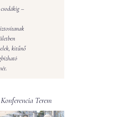
 csodákig –
iztosítanak
ületben
telek, kitűnő
gbízható
mét.
Konferencia Terem