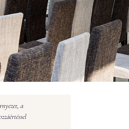
rnyezet, a
zzáértéssel