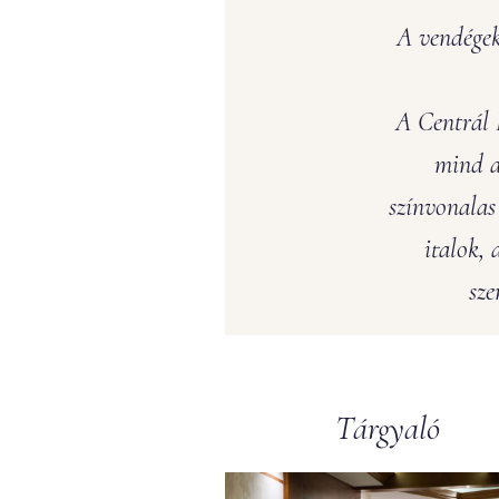
A vendégek
A Centrál 
mind a
színvonalas 
italok,
sze
Tárgyaló