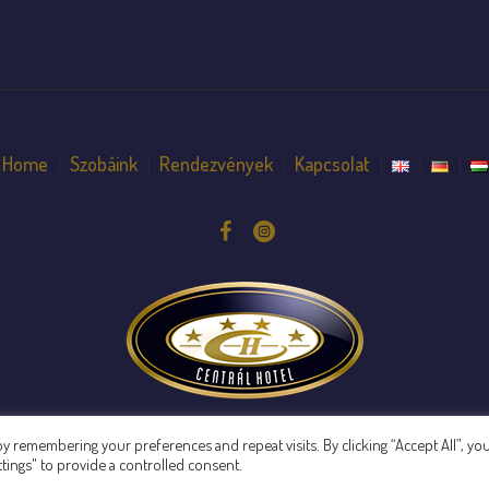
Home
Szobáink
Rendezvények
Kapcsolat
 remembering your preferences and repeat visits. By clicking “Accept All”, yo
Adatkezelési tájékoztató
/ © 2021 Centrál Hotel
tings" to provide a controlled consent.