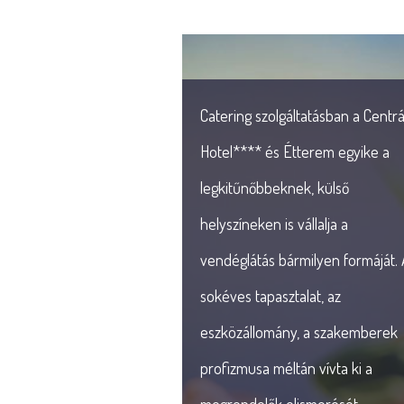
Catering szolgáltatásban a Centrá
Hotel**** és Étterem egyike a
legkitűnőbbeknek, külső
helyszíneken is vállalja a
vendéglátás bármilyen formáját. 
sokéves tapasztalat, az
eszközállomány, a szakemberek
profizmusa méltán vívta ki a